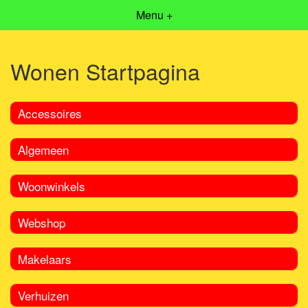
Menu +
Wonen Startpagina
Accessoires
Algemeen
Woonwinkels
Webshop
Makelaars
Verhuizen