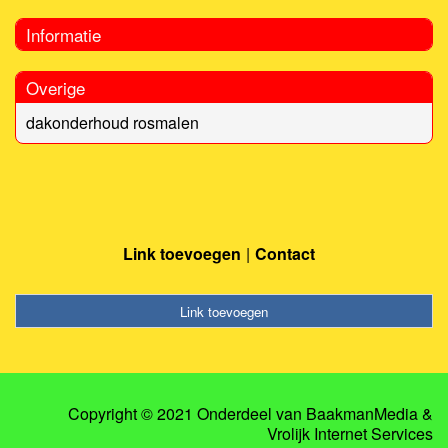
Informatie
Overige
dakonderhoud rosmalen
Link toevoegen
Contact
Link toevoegen
Copyright © 2021 Onderdeel van
BaakmanMedia
&
Vrolijk Internet Services